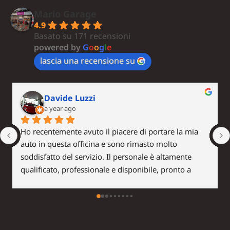
Mario Garage
4.9
Basato su 171 recensioni
powered by
G
o
o
g
l
e
lascia una recensione su
rita brugnone
a year ago
Abbiamo avuto un problema con una gomma e 
abbiamo conosciuto Mario Garage , casualmente , 
nonostante avesse l’officina piena sono stati gentili e 
professionali ! Ci siamo tornati e sono stati super 
efficienti e professionali ! Assolutamente da 
consigliare !