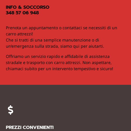
INFO & SOCCORSO
348 57 06 948
Prenota un appuntamento o contattaci se necessiti di un
carro attrezzi!
Che si tratti di una semplice manutenzione o di
un’emergenza sulla strada, siamo qui per aiutarti.
Offriamo un servizio rapido e affidabile di assistenza
stradale e trasporto con carro attrezzi. Non aspettare,
chiamaci subito per un intervento tempestivo e sicuro!
PREZZI CONVENIENTI